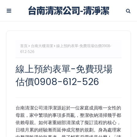
首頁
台南大樓清潔
線上預約表單-免費現場估價0908-
612-526
線上預約表單-免費現場
估價0908-612-526
台南清潔公司
清淨潔
源起於一位家庭成員唯一女性的
母親，家中繁瑣的事項多而亂，整潔收納清掃幾乎都
依賴母親。如何著重細部清潔成了擬訂流程的核心，
日積月累的經驗漸而延伸成完整的規劃。身為處理家
中整潔乾淨的執事者，最了解客戶需求是什麼！「清