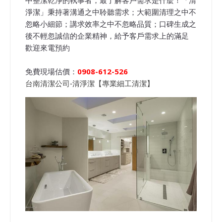
淨潔」秉持著溝通之中聆聽需求；大範圍清理之中不
忽略小細節；講求效率之中不忽略品質；口碑生成之
後不輕忽誠信的企業精神，給予客戶需求上的滿足
歡迎來電預約
免費現場估價：
0908-612-526
台南清潔公司-清淨潔【專業細工清潔】