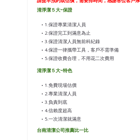
請提早預約或估價，需要排時間，感謝各位客戶厚
清淨潔５大-保證
1.保證專業清潔人員
2.保證完工到滿意為止
3.保證清潔人員無前科紀錄
4.保證一律攜帶工具，客戶不需準備
5.保證收費合理，不用花二次費用
清淨潔５大-特色
1.免費現場估價
2.專業清潔人員
3.負責到底
4.信賴度超高
5.一次清潔就滿意
台南清潔公司推薦比一比