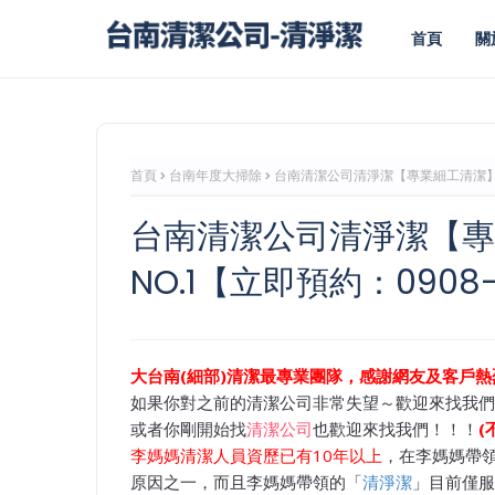
首頁
關
首頁
台南年度大掃除
台南清潔公司清淨潔【專業細工清潔】網友
台南清潔公司清淨潔【專
NO.1【立即預約：0908-
大台南(細部)清潔最專業團隊，感謝網友及客戶熱烈
如果你對之前的清潔公司非常失望～歡迎來找我們
或者你剛開始找
清潔公司
也歡迎來找我們！！！
(
李媽媽清潔人員資歷已有10年以上
，在李媽媽帶
原因之一，而且李媽媽帶領的「
清淨潔
」目前僅服