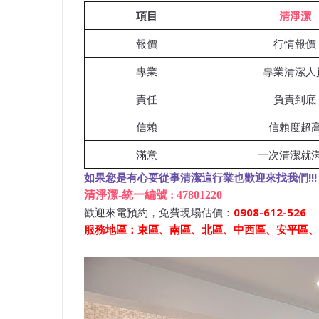
項目
清淨潔
報價
行情報價
專業
專業清潔人
責任
負責到底
信賴
信賴度超
滿意
一次清潔就
如果您是有心要從事清潔這行業也歡迎來找我們!!!
清淨潔-統一編號 : 47801220
歡迎來電預約，免費現場估價：
0908-612-526
服務地區：東區、南區、北區、中西區、安平區、