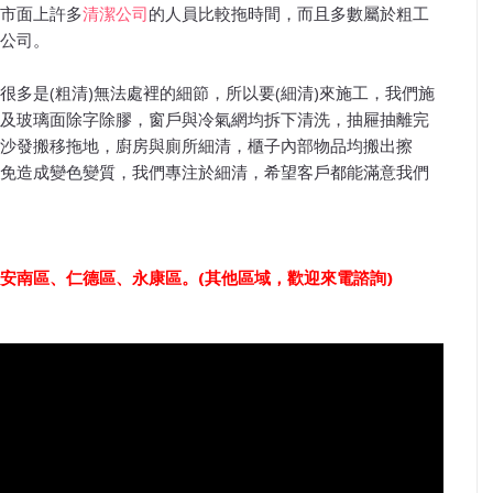
市面上許多
清潔公司
的人員比較拖時間，而且多數屬於粗工
公司。
多是(粗清)無法處裡的細節，所以要(細清)來施工，我們施
及玻璃面除字除膠，窗戶與冷氣網均拆下清洗，抽屜抽離完
沙發搬移拖地，廚房與廁所細清，櫃子內部物品均搬出擦
免造成變色變質，我們專注於細清，希望客戶都能滿意我們
安南區、仁德區、永康區。
(其他區域，歡迎來電諮詢)