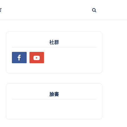
打
社群
臉書