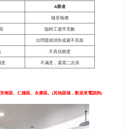
A業者
隨意報價
員
臨時工濫竽充數
出問題就消失或避不見面
高
不具信賴度
滿意
不滿意，還需二次清
安南區、仁德區、永康區。
(其他區域，歡迎來電諮詢)