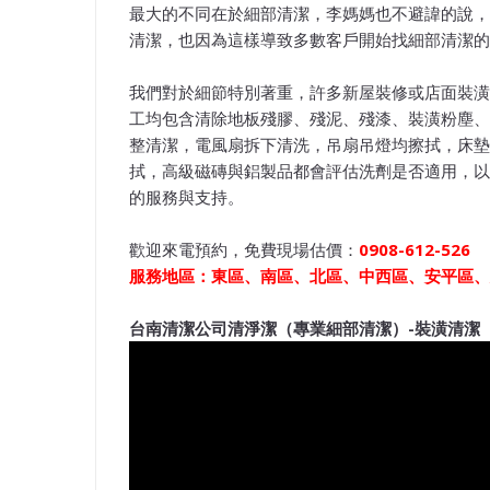
最大的不同在於細部清潔，李媽媽也不避諱的說，
清潔，也因為這樣導致多數客戶開始找細部清潔的
我們對於細節特別著重，許多新屋裝修或店面裝潢很
工均包含清除地板殘膠、殘泥、殘漆、裝潢粉塵、
整清潔，電風扇拆下清洗，吊扇吊燈均擦拭，床墊
拭，高級磁磚與鋁製品都會評估洗劑是否適用，以
的服務與支持。
歡迎來電預約，免費現場估價：
0908-612-526
服務地區：東區、南區、北區、中西區、安平區、
台南清潔公司清淨潔（專業細部清潔）-裝潢清潔