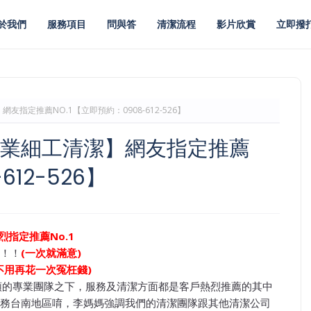
於我們
服務項目
問與答
清潔流程
影片欣賞
立即撥
指定推薦NO.1【立即預約：0908-612-526】
業細工清潔】網友指定推薦
612-526】
指定推薦No.1
！！
(一次就滿意)
不用再花一次冤枉錢)
領的專業團隊之下，
服務及清潔方面都是客戶熱烈推薦的其中
務台南地區唷，李媽媽強調我們的清潔團隊跟其他清潔公司