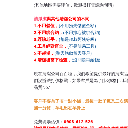
(其他地區需要評估，歡迎撥打電話詢問唷)
清淨潔
與其他清潔公司的不同
1.不用儲值，
(不用預先儲值金額)
2.不用綁合約，
(不用擔心被綁合約)
3.經驗老手，
(都是叔叔阿姨等級)
4.工具絕對齊全，
(不是簡易工具)
5.不趕場，
(整天施做當天客戶)
4.清潔後當下檢查，
(沒問題再給錢)
現在清潔公司百百種，我們希望提供最好的清潔品
們沒辦法打價格戰，如果客戶是為了[比價格]，我
品質No.1
客戶不要為了省一點小錢，最後一肚子氣又二次清
錢一分貨，羊毛出在羊身上
免費現場估價：
0908-612-526